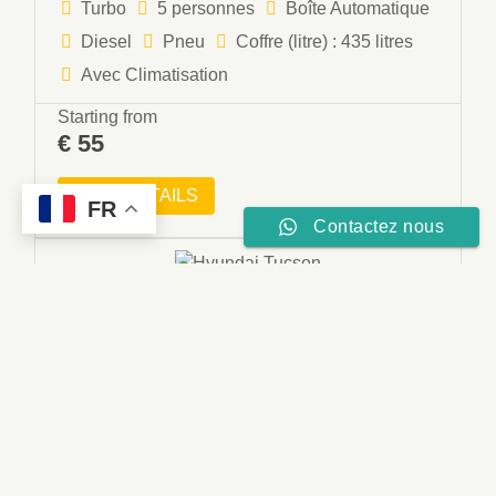
Turbo
5 personnes
Boîte Automatique
Diesel
Pneu
Coffre (litre) : 435 litres
Avec Climatisation
Starting from
€
55
VIEW DETAILS
FR
Contactez nous
Hyundai Tucson
SUV
Réservez votre voiture dès maintenant, en toute
simplicité.
Turbo
5 personnes
Boîte Automatique