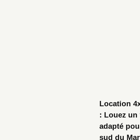
Location 4
: Louez un
adapté pour
sud du Ma